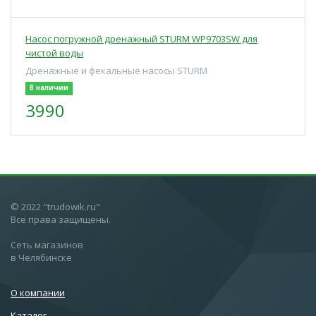
Насос погружной дренажный STURM WP9703SW для
чистой воды
Дренажные и фекальные насосы STURM
В наличии
3990
© 2022 "trudowik.ru"
Все права защищены.
Сеть магазинов
в Челябинске
О компании
Каталог